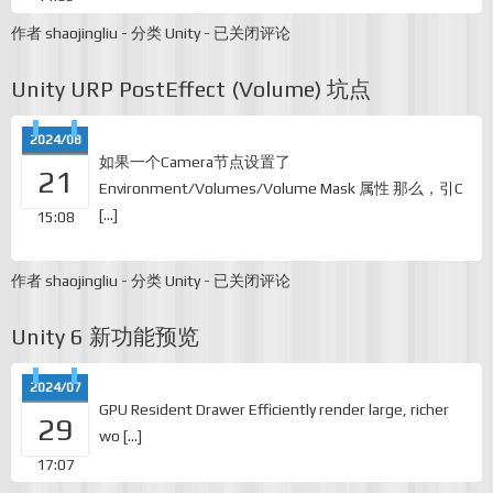
Unity-
作者
shaojingliu
-
分类
Unity
-
已关闭评论
Spine
资
Unity URP PostEffect (Volume) 坑点
源
高
低
2024/08
配
如果一个Camera节点设置了
(App/H5)
21
的
Environment/Volumes/Volume Mask 属性 那么，引C
一
[…]
15:08
种
尝
试
Unity
作者
shaojingliu
-
分类
Unity
-
已关闭评论
URP
PostEffect
Unity 6 新功能预览
(Volume)
坑
点
2024/07
GPU Resident Drawer Efficiently render large, richer
29
wo […]
17:07