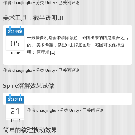
Unity
作者
shaojingliu
-
分类
Unity
-
已关闭评论
6
新
美术工具：截半透明UI
功
能
预
2024/06
览
一般摄像机都会带清除颜色，截图出来的图是混合之后
05
的。 美术希望，某些UI去掉底图后，截图可以保持透
明； 原理就 […]
18:06
美
作者
shaojingliu
-
分类
Unity
-
已关闭评论
术
工
Spine溶解效果试做
具：
截
半
2023/11
透
明
21
Spine
作者
shaojingliu
-
分类
Unity
-
已关闭评论
UI
溶
解
14:11
效
简单的纹理扰动效果
果