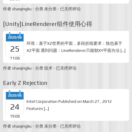
[Unity]2019
作者
shaojingliu
-
分类
未分类
-
已关闭评论
的
快
[Unity]LineRenderer组件使用心得
速
搜
索
2020/06
功
环境：基于XZ世界的平面，多段折线要求：线也基于
能
25
XZ平面 遇到问题：LineRenderer只能朝XY平面办法 […]
11:06
[Unity]LineRenderer
作者
shaojingliu
-
分类
技术
-
已关闭评论
组
件
Early Z Rejection
使
用
心
2020/06
得
Intel Corporation Published on March 27 , 2012
24
Features […]
19:06
Early
作者
shaojingliu
-
分类
未分类
-
已关闭评论
Z