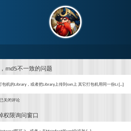
包，md5不一致的问题
Library，或者把Library上传到svn上 其它打包机用同一份Li […]
Unity
已关闭评论
不
同
平台去掉权限询问窗口
机
器