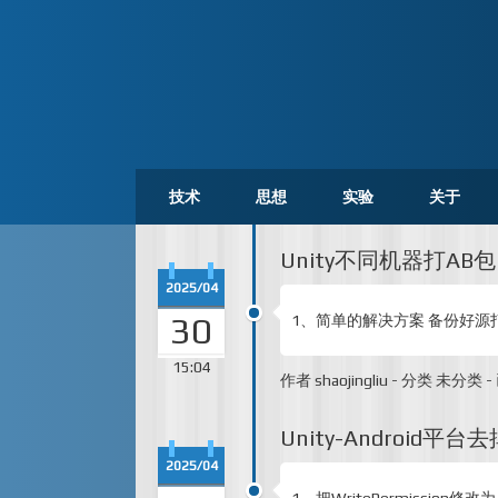
技术
思想
实验
关于
Unity不同机器打AB
2025/04
30
1、简单的解决方案 备份好源打包机的
15:04
作者
shaojingliu
-
分类
未分类
-
Unity-Android
2025/04