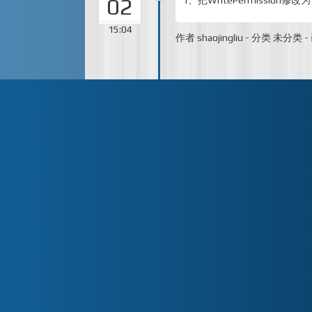
02
1、把WritePermission修改为
15:04
作者
shaojingliu
-
分类
未分类
-