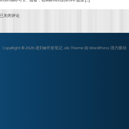
 Internal即可 2、或者：在Mainfest的xml中追加 […]
打
AB
Unity-
已关闭评论
包，
Android
md5
平
不
台
一
去
致
CopyRight © 2026
老刘@开发笔记
.
olo Theme
由
WordPress
强力驱动
掉
的
权
问
限
题
询
问
窗
口