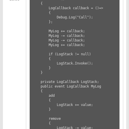
    {

        LogCallback callback = ()=>

        {

            Debug.Log("Call");

        };

        MyLog += callback;

        MyLog -= callback;

        MyLog -= callback;

        MyLog += callback;

        if (LogStack != null)

        {

            LogStack.Invoke();

        }

    }

    private LogCallback LogStack;

    public event LogCallback MyLog

    {

        add

        {

            LogStack += value;

        }

        remove

        {

            LogStack -= value;
