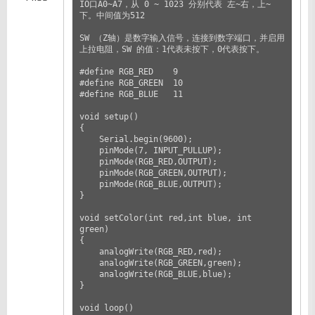
IO口A0~A7，从 0 ~ 1023 分别代表 左~右，上~
下。中间值为512

SW （Z轴）是数字输入信号，连接到数字端口，并启用
上拉电阻，SW 的值：1代表未按下，0代表按下。

#define RGB_RED    9

#define RGB_GREEN  10

#define RGB_BLUE   11

void setup()

{

    Serial.begin(9600);

    pinMode(7, INPUT_PULLUP);

    pinMode(RGB_RED,OUTPUT);

    pinMode(RGB_GREEN,OUTPUT);

    pinMode(RGB_BLUE,OUTPUT);

}

void setColor(int red,int blue, int 
green)

{

    analogWrite(RGB_RED,red);

    analogWrite(RGB_GREEN,green);

    analogWrite(RGB_BLUE,blue);

}

void loop()
