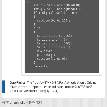
{

    int r = 512 - analogRead(A0);

    int g = 512 - analogRead(A1);

    if ( digitalRead(7) == 0 )

    {

      setColor(0, 0, 255);

    }

    else

    {

      Serial.print(r, DEC);

      Serial.print(",");

      Serial.print(g, DEC);

      Serial.print("\r\n");

      r = abs(r);

      g = abs(g);

      setColor(r, g, 0);

    }

    delay(1);

CopyRights:
The Post by
BY-NC-SA
For Authorization，Original
If Not Noted，Reprint Please Indicate From
老刘@开发笔记
Post Link:
ARDUINO – 摇杆与RGB灯
作者
shaojingliu
-
分类
实验