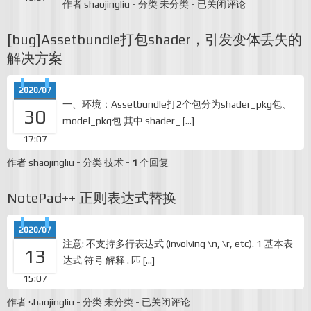
Mac
作者
shaojingliu
-
分类
未分类
-
已关闭评论
机
清
[bug]Assetbundle打包shader，引发变体丢失的
理
证
解决方案
书，
让
其
2020/07
自
一、环境：Assetbundle打2个包分为shader_pkg包、
30
动
model_pkg包 其中 shader_ […]
下
17:07
载
作者
shaojingliu
-
分类
技术
-
1
个回复
NotePad++ 正则表达式替换
2020/07
注意: 不支持多行表达式 (involving \n, \r, etc). 1 基本表
13
达式 符号 解释 . 匹 […]
15:07
NotePad++
作者
shaojingliu
-
分类
未分类
-
已关闭评论