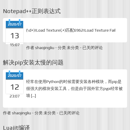
正
则
Notepad++正则表达式
表
达
式
2020/07
替
(\d+)|Load Texture(.+)匹配6962|Load Texture Fail
换
13
15:07
Notepad++正
作者
shaojingliu
-
分类
未分类
-
已关闭评论
则
表
解决pip安装太慢的问题
达
式
2020/07
经常在使用Python的时候需要安装各种模块，而pip是
12
很强大的模块安装工具，但是由于国外官方pypi经常被
墙 […]
23:07
解
作者
shaojingliu
-
分类
未分类
-
已关闭评论
决
pip
Luajit编译
安