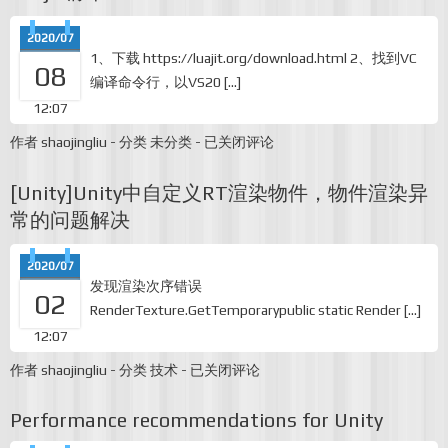
装
太
2020/07
慢
1、下载 https://luajit.org/download.html 2、找到VC
的
08
编译命令行，以VS20 […]
问
题
12:07
Luajit
作者
shaojingliu
-
分类
未分类
-
已关闭评论
编
译
[Unity]Unity中自定义RT渲染物件，物件渲染异
常的问题解决
2020/07
发现渲染次序错误
02
RenderTexture.GetTemporarypublic static Render […]
12:07
[Unity]Unity
作者
shaojingliu
-
分类
技术
-
已关闭评论
中
自
Performance recommendations for Unity
定
义