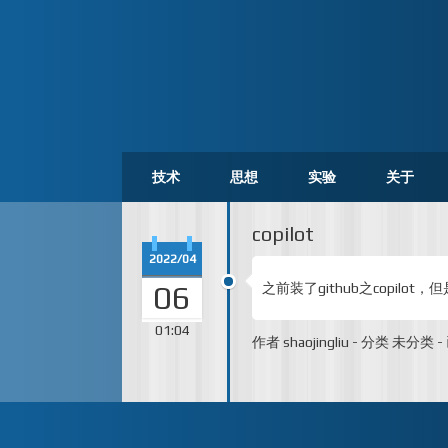
技术
思想
实验
关于
copilot
2022/04
06
之前装了github之copilo
01:04
作者
shaojingliu
-
分类
未分类
-