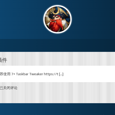
插件
用 7+ Taskbar Tweaker https://t […]
Windows
已关闭评论
任
务
栏
定