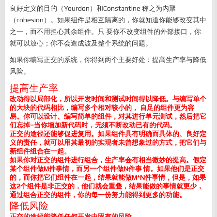
良好定义的目的（Yourdon）和Constantine 称之为内聚
（cohesion）。如果组件是相互隔离的，你就知道你能够改变其中
之一，而不用担心其余组件。只 要你不改变组件的外部接口，你
就可以放心；你不会造成波及整个系统的问题。
如果你编写正交的系统，你得到两个主要好处：提高生产率与降低
风险。
提高生产率
改动得以局部化，所以开发时间和测试时间得以降低。与编写单个
的大块的代码相比，编写多个相对较小的， 自足的组件更为容
易。你可以设计、编写简单的组件，对其进行单元测试，然后把它
们忘掉–当你增加新代码时，无须不断改动已有的代码。
正交的途径还能够促进复用。如果组件具有明确而具体的、良好定
义的责任，就可以用其最初的实现者未曾想象过的方式，把它们与
新组件组合在一起。
如果你对正交的组件进行组合，生产率会有相当微妙的提高。假定
某个组件做M件事情，而另一个组件做N件事 情。如果他们是正交
的，而你把它们组件在一起，结果就能做M*N件事情，但是，如果
这2个组件是非正交的，他们就会重叠，结果能做的事情就更少，
通过组合正交的组件，你的每一份努力能得到更多的功能。
降低风险
正交的途径能降低任何开发中固有的风险