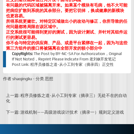
有问题的代码区域被隔离开来。如果某个模块有毛病，他不大可能
把病症扩散到系统的其余部分。要把它切掉 ，换成健康的新模块
也更容易。
所得系统更健壮。对特定区域做出小的改动与修正，你所导致的任
何问题都将局限在该区域中。
正交系统很可能得到更好的测试，因为设计测试、并针对其组件运
行的测试更容易。
你不会与特定的供应商、产品、或是平台紧绑在一起，因为与这些
第三方组件的接口将被隔离在全部开发的较小部分中
CopyRights:
The Post by
BY-NC-SA
For Authorization，Original
If Not Noted，Reprint Please Indicate From
老刘@开发笔记
Post Link:
程序员修炼之道-从小工到专家（摘录四）正交性
作者
shaojingliu
-
分类
思想
上一篇: 程序员修炼之道-从小工到专家（摘录三）无处不在的自动
化
下一篇: 游戏机制——高级游戏设计技术（摘录一）规则定义游戏