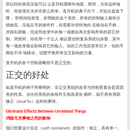
所以轻轻将其压低可以 让直升机缓降向地面。然而，当你这样做
时，却发现生活并非那么简单。直升机的鼻子向下，开始左盘旋下
降 。突然间你发现，你驾驶的这个系统，所有的控制输入都有次
级效应。压低左手的操作杆，你需要补偿性地向 后移动右手柄，
并踩右踏板，但这些改变中的每一项都会再次影响所有的其它控
制。突然间，你在用一个让人 难以置信的复杂系统玩杂耍，其中
每一项改变都会影响其它的输入。你的工作负担异常巨大：你的手
脚在不停 地移动，试图平衡所有交互影响的力量。
直升机的各个控制器断然不是正交的。
正交的好处
如直升机的例子所阐明的，非正交系统的改变与控制更复杂是其固
有的性质。当任何系统的各组件互相高度依 赖时，就不再有局部
修正（local fix）这样的事情。
Eliminate Effects Between Unrelated Things
消除无关事物之间的影响
我们想要设计自足（self-contained）的组件：独立，具有单一、