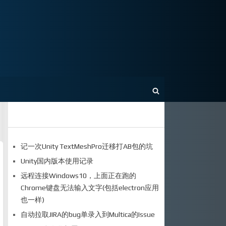
记一次Unity TextMeshPro迁移打AB包的坑
Unity国内版本使用记录
远程连接Windows10，上面正在跑的
Chrome键盘无法输入文字(包括electron应用
也一样)
自动拉取JIRA的bug单录入到Multica的Issue