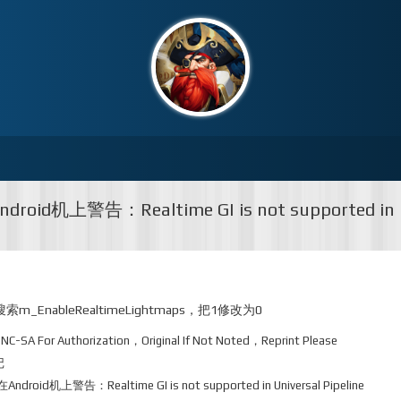
roid机上警告：Realtime GI is not supported in
m_EnableRealtimeLightmaps，把1修改为0
-NC-SA
For Authorization，Original If Not Noted，Reprint Please
记
ndroid机上警告：Realtime GI is not supported in Universal Pipeline