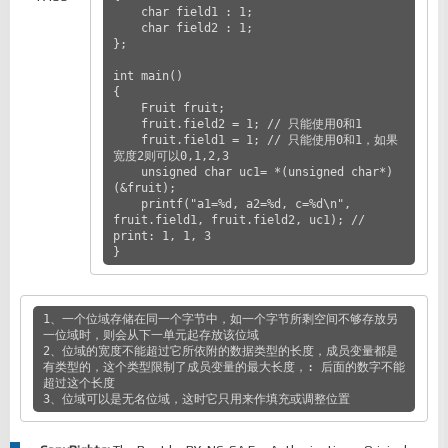
    char field1 : 1;

    char field2 : 1;

};

int main()

{

    Fruit fruit;

    fruit.field2 = 1; // 只能使用0和1

    fruit.field1 = 1; // 只能使用0和1，如果
宽度2则可以0,1,2,3

    unsigned char uc1= *(unsigned char*)
(&fruit);

    printf("a1=%d, a2=%d, c=%d\n", 
fruit.field1, fruit.field2, uc1); // 
print: 1, 1, 3

1、一个位域存储在同一个字节中，如一个字节所剩空间不够存放另
一位域时，则会从下一单元起存放该位域

2、位域的宽度不能超过它所依附的数据类型的长度，成员变量都是
有类型的，这个类型限制了成员变量的最大长度，: 后面的数字不能
超过这个长度

3、位域可以是无名位域，这时它只用来作填充或调整位置