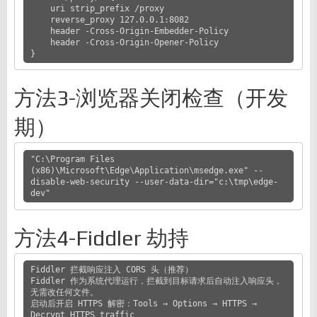
    uri strip_prefix /proxy

    reverse_proxy 127.0.0.1:8082

    header -Cross-Origin-Embedder-Policy

    header -Cross-Origin-Opener-Policy

}
方法3-浏览器关闭检查（开发
期）
"C:\Program Files 
(x86)\Microsoft\Edge\Application\msedge.exe" --
disable-web-security --user-data-dir="c:\tmp\edge-
dev"
方法4-Fiddler 劫持
Fiddler 拦截响应注入 CORS 头（推荐）

Fiddler 作为系统代理运行，拦截到目标请求后自动注入响应头，
无需改任何文件。

启动后开启 HTTPS 解密：Tools → Options → HTTPS → 
Decrypt HTTPS traffic
