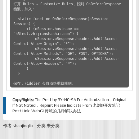
打开 Rules → Customize Rules，找到 OnBeforeResponse 
函数，加入：

  static function OnBeforeResponse(oSession: 
Session) {

      if (oSession.hostname == 
"h5test.zhijianshanhai.com") {

          oSession.oResponse.headers.Add("Access-
Control-Allow-Origin", "*");

          oSession.oResponse.headers.Add("Access-
Control-Allow-Methods", "GET, POST, OPTIONS");

          oSession.oResponse.headers.Add("Access-
Control-Allow-Headers", "*");

      }

  }

保存，Fiddler 会自动热重载规则。
CopyRights:
The Post by
BY-NC-SA
For Authorization，Original
If Not Noted，Reprint Please Indicate From
老刘@开发笔记
Post Link:
WebGL跨域的几种解决办法
作者
shaojingliu
-
分类
未分类