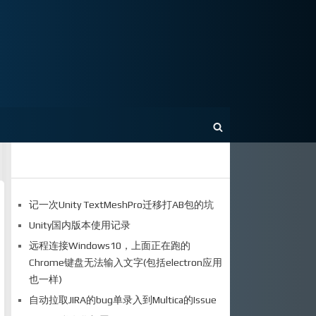
记一次Unity TextMeshPro迁移打AB包的坑
Unity国内版本使用记录
远程连接Windows10，上面正在跑的
Chrome键盘无法输入文字(包括electron应用
也一样)
自动拉取JIRA的bug单录入到Multica的Issue