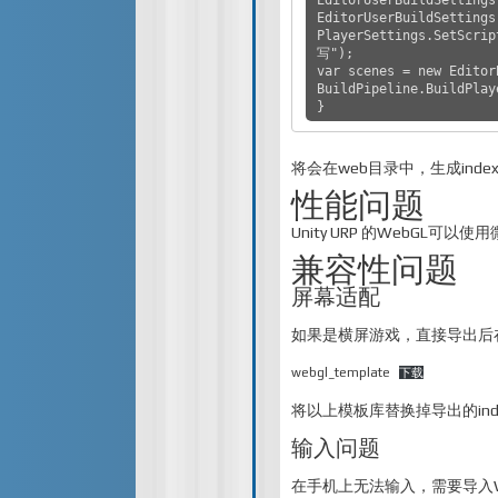
EditorUserBuildSettings
PlayerSettings.SetScri
写");

var scenes = new Editor
BuildPipeline.BuildPlay
}
将会在web目录中，生成index.htm
性能问题
Unity URP 的WebGL可
兼容性问题
屏幕适配
如果是横屏游戏，直接导出后
webgl_template
下载
将以上模板库替换掉导出的index.
输入问题
在手机上无法输入，需要导入Web