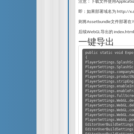
注意：下载文件使用Application
即：如果部署域名为 http://x.
则将Assetbundle文件部署在 htt
后续WebGL导出的 index.html, B
一键导出
public static void Expor
{

PlayerSettings.SplashSc
PlayerSettings.SplashSc
PlayerSettings.companyN
PlayerSettings.productN
PlayerSettings.stripEng
PlayerSettings.enableIn
PlayerSettings.enableFr
PlayerSettings.fullScre
PlayerSettings.WebGL.de
PlayerSettings.WebGL.de
PlayerSettings.WebGL.co
PlayerSettings.WebGL.na
PlayerSettings.WebGL.po
EditorUserBuildSettings
EditorUserBuildSettings
EditorUserBuildSettings