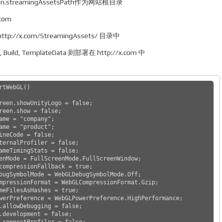
.streamingAssetsPath作为网站根目录
com
p://x.com/StreamingAssets/ 目录中
uild, TemplateData 则部署在 http://x.com 中
tWebGL()

reen.showUnityLogo = false;

reen.show = false;

ame = "company";

ame = "product";

ineCode = false;

ternalProfiler = false;

ameTimingStats = false;

enMode = FullScreenMode.FullScreenWindow;

compressionFallback = true;

bugSymbolMode = WebGLDebugSymbolMode.Off;

mpressionFormat = WebGLCompressionFormat.Gzip;

meFilesAsHashes = true;

werPreference = WebGLPowerPreference.HighPerformance;

.allowDebugging = false;

.development = false;

.connectProfiler = false;
