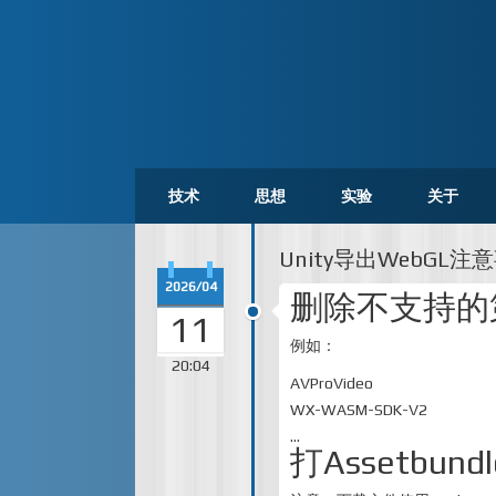
技术
思想
实验
关于
Unity导出WebGL注
2026/04
删除不支持的
11
例如：
20:04
AVProVideo
WX-WASM-SDK-V2
…
打Assetbun