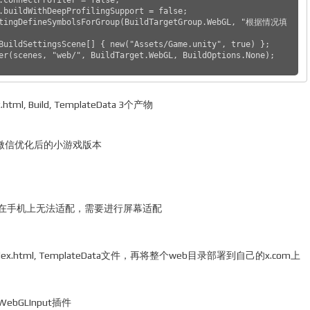
.buildWithDeepProfilingSupport = false;

ptingDefineSymbolsForGroup(BuildTargetGroup.WebGL, "根据情况填
BuildSettingsScene[] { new("Assets/Game.unity", true) };

er(scenes, "web/", BuildTarget.WebGL, BuildOptions.None);

l, Build, TemplateData 3个产物
以使用微信优化后的小游戏版本
在手机上无法适配，需要进行屏幕适配
html, TemplateData文件，再将整个web目录部署到自己的x.com上
GLInput插件