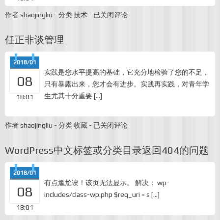
ubuntu
作者
shaojingliu
-
分类
技术
-
已关闭评论
安
装
任正非谈管理
wordpress
教
程
2018/01
实践是您水平提高的基础，它充分地检验了您的不足，
08
只有暴露出来，您才会有进步。实践再实践，对青年学
生尤其十分重要 […]
18:01
任
作者
shaojingliu
-
分类
收藏
-
已关闭评论
正
非
WordPress中文标签或分类目录返回404的问题
谈
管
理
2018/01
有点尴尬诶！该页无法显示。 解决： wp-
08
includes/class-wp.php $req_uri = s […]
18:01