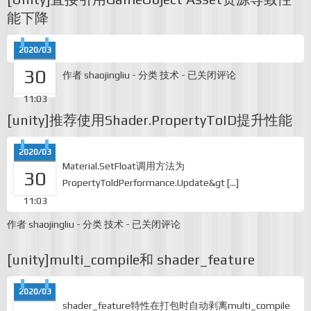
能下降
2020/03
30
[Unity]
作者
shaojingliu
-
分类
技术
-
已关闭评论
直
接
11:03
引
[unity]推荐使用Shader.PropertyToID提升性能
用
GameObject
Asset
2020/03
资
Material.SetFloat调用方法为
源
30
PropertyToldPerformance.Update&gt […]
导
致
11:03
性
能
[unity]
作者
shaojingliu
-
分类
技术
-
已关闭评论
下
推
降
荐
[unity]multi_compile和 shader_feature
使
用
Shader.PropertyToID
2020/03
提
shader_feature特性在打包时自动剥离multi_compile
升