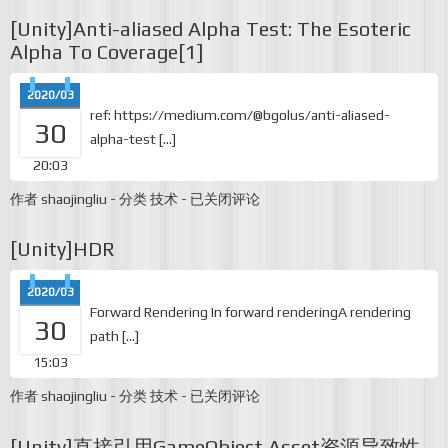
Alpha
[Unity]Anti-aliased Alpha Test: The Esoteric
Test:
The
Alpha To Coverage[1]
Esoteric
Alpha
To
2020/03
Coverage[2]
ref: https://medium.com/@bgolus/anti-aliased-
30
alpha-test […]
20:03
[Unity]Anti-
作者
shaojingliu
-
分类
技术
-
已关闭评论
aliased
Alpha
[Unity]HDR
Test:
The
Esoteric
2020/03
Alpha
To
Forward Rendering In forward renderingA rendering
30
Coverage[1]
path […]
15:03
[Unity]HDR
作者
shaojingliu
-
分类
技术
-
已关闭评论
[Unity]直接引用GameObject Asset资源导致性