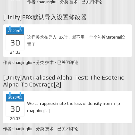
[Unity]Androd
作者
shaojingliu
-
分类
技术
-
已关闭评论
适
配
[Unity]FBX默认导入设置修改器
全
面
屏
2020/03
两
这样美术在导入FBX时，就不用一个个勾掉Material设
边
30
置了
黑
边
21:03
[Unity]FBX
作者
shaojingliu
-
分类
技术
-
已关闭评论
默
认
[Unity]Anti-aliased Alpha Test: The Esoteric
导
Alpha To Coverage[2]
入
设
置
2020/03
修
We can approximate the loss of density from mip
改
30
器
mapping […]
20:03
[Unity]Anti-
作者
shaojingliu
-
分类
技术
-
已关闭评论
aliased