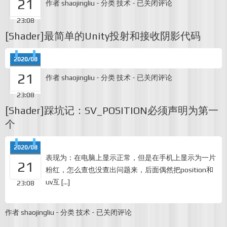
21
[Unity]
作者
shaojingliu
-
分类
技术
-
已关闭评论
使
用
23:08
UnityStats
[Shader]最简单的Unity投射和接收阴影代码
类
在
开
2020/08
发
时
21
[Shader]
作者
shaojingliu
-
分类
技术
-
已关闭评论
统
最
计
简
23:08
各
单
[Shader]踩坑记：SV_POSITION必须声明为第一
项
的
指
Unity
个
标
投
射
2020/08
和
接
表现为：在电脑上显示正常，但是在手机上显示为一片
21
收
粉红，怎么查也没查出问题来，后面偶然把position和
阴
uv互 […]
23:08
影
代
码
[Shader]
作者
shaojingliu
-
分类
技术
-
已关闭评论
踩