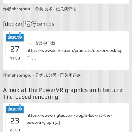
[Unity]
作者
shaojingliu
-
分类
技术
-
已关闭评论
大
文
[docker]运行centos
件
的
下
2020/08
载
一、安装包下载
27
https://www.docker.com/products/docker-desktop
二 […]
11:08
[docker]
作者
shaojingliu
-
分类
未分类
-
已关闭评论
运
行
A look at the PowerVR graphics architecture:
centos
Tile-based rendering
2020/08
https://www.imgtec.com/blog/a-look-at-the-
23
powervr-graph […]
23:08