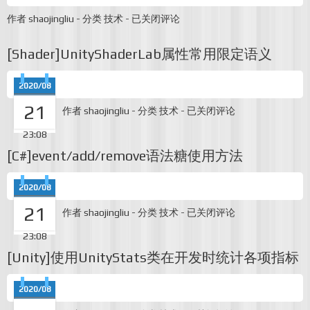
A
作者
shaojingliu
-
分类
技术
-
已关闭评论
look
at
[Shader]UnityShaderLab属性常用限定语义
the
PowerVR
graphics
architecture:
2020/08
Tile-
21
based
[Shader]UnityShaderLab
作者
shaojingliu
-
分类
技术
-
已关闭评论
rendering
属
性
23:08
常
[C#]event/add/remove语法糖使用方法
用
限
定
2020/08
语
21
义
[C#]event/add/remove
作者
shaojingliu
-
分类
技术
-
已关闭评论
语
法
23:08
糖
[Unity]使用UnityStats类在开发时统计各项指标
使
用
方
2020/08
法