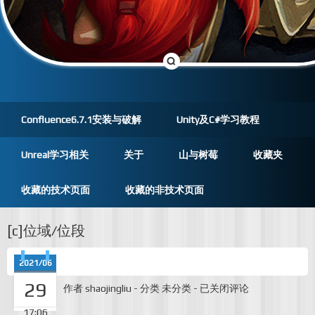
Confluence6.7.1安装与破解
Unity及C#学习教程
Unreal学习相关
关于
山与树莓
收藏夹
收藏的技术页面
收藏的非技术页面
[c]位域/位段
2021/06
29
[c]
作者
shaojingliu
-
分类
未分类
-
已关闭评论
位
域/
17:06