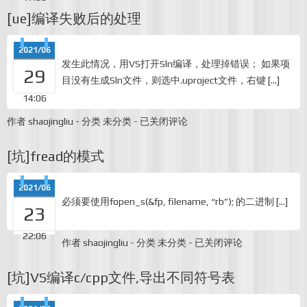
位
[ue]编译失败后的处理
段
2021/06
发生此情况，用VS打开Sln编译，处理掉错误； 如果项
29
目没有生成Sln文件，则选中.uproject文件，右键 […]
14:06
[ue]
作者
shaojingliu
-
分类
未分类
-
已关闭评论
编
译
[坑]fread的模式
失
败
后
2021/06
的
必须要使用fopen_s(&fp, filename, “rb”); 的二进制 […]
处
23
理
22:06
[坑]fread
作者
shaojingliu
-
分类
未分类
-
已关闭评论
的
模
[坑]VS编译c/cpp文件,导出不同符号表
式