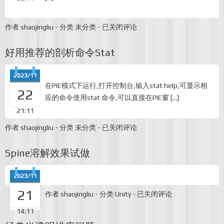
[转]
作者
shaojingliu
-
分类
未分类
-
已关闭评论
腾
讯
好用推荐的剖析命令Stat
5
年,
我
2023/11
的
在PIE模式下运行,打开控制台,输入stat help,可显示相
技
22
应的命令使用stat 命令,可以直接在PIE窗 […]
术
创
21:11
作
经
好
作者
shaojingliu
-
分类
未分类
-
已关闭评论
验
用
谈
推
Spine溶解效果试做
荐
的
剖
2023/11
析
命
21
Spine
作者
shaojingliu
-
分类
Unity
-
已关闭评论
令
溶
Stat
解
14:11
效