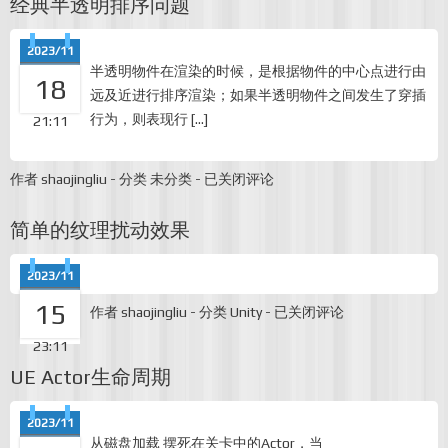
经典半透明排序问题
果
试
做
2023/11
半透明物件在渲染的时候，是根据物件的中心点进行由
18
远及近进行排序渲染；如果半透明物件之间发生了穿插
行为，则表现行 […]
21:11
经
作者
shaojingliu
-
分类
未分类
-
已关闭评论
典
半
简单的纹理扰动效果
透
明
排
2023/11
序
问
15
简
作者
shaojingliu
-
分类
Unity
-
已关闭评论
题
单
23:11
的
纹
UE Actor生命周期
理
扰
动
2023/11
效
从磁盘加载 摆死在关卡中的Actor，当