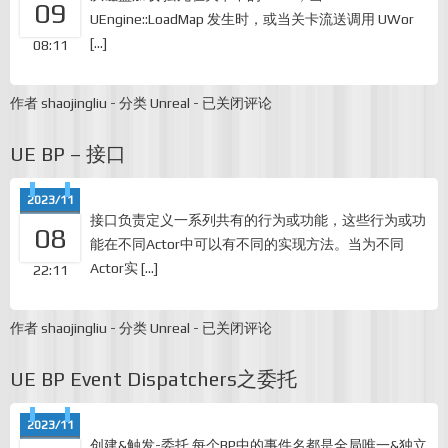
09
果
UEngine::LoadMap 发生时，或当关卡流送调用 UWor
[…]
08:11
UE
作者
shaojingliu
-
分类
Unreal
-
已关闭评论
Actor
生
UE BP – 接口
命
周
期
2023/11
接口负责定义一系列共有的行为或功能，这些行为或功
08
能在不同Actor中可以有不同的实现方法。当为不同
Actor实 […]
22:11
UE
作者
shaojingliu
-
分类
Unreal
-
已关闭评论
BP
–
UE BP Event Dispatchers之委托
接
口
2023/11
创建&触发-委托 每个BP中的事件名都是全局唯一&独立