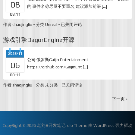
08
的 事件名称尽量不要重名,建议添加前缀 […]
08:11
UE
作者
shaojingliu
-
分类
Unreal
-
已关闭评论
BP
Event
游戏引擎DagorEngine开源
Dispatchers
之
委
2023/11
托
公司:俄罗斯Gaijin Entertainment
06
https://github.com/GaijinEnt […]
00:11
游
作者
shaojingliu
-
分类
未分类
-
已关闭评论
戏
引
下一页 »
擎
DagorEngine
开
源
CopyRight © 2026
老刘@开发笔记
.
olo Theme
由
WordPress
强力驱动