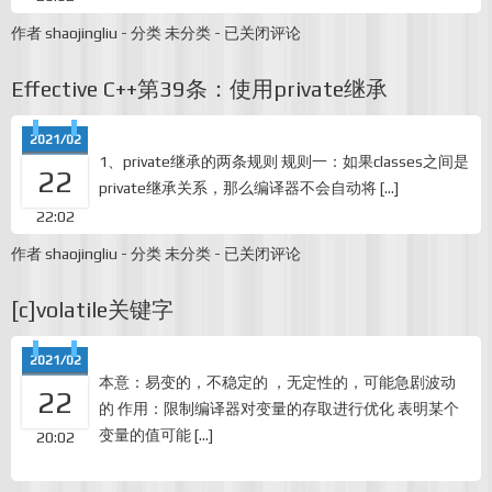
[Unity]
作者
shaojingliu
-
分类
未分类
-
已关闭评论
显
示
Effective C++第39条：使用private继承
Shader
编
译
2021/02
后
1、private继承的两条规则 规则一：如果classes之间是
的
22
指
private继承关系，那么编译器不会自动将 […]
令
22:02
数
Effective
作者
shaojingliu
-
分类
未分类
-
已关闭评论
C++第
39
[c]volatile关键字
条：
使
用
2021/02
private
本意：易变的，不稳定的 ，无定性的，可能急剧波动
继
22
承
的 作用：限制编译器对变量的存取进行优化 表明某个
变量的值可能 […]
20:02