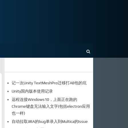
记一次Unity TextMeshPro迁移打AB包的坑
Unity国内版本使用记录
远程连接Windows10，上面正在跑的
Chrome键盘无法输入文字(包括electron应用
也一样)
自动拉取JIRA的bug单录入到Multica的Issue