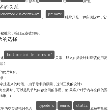
在
中原本是
或
属性。
所描述的关系
lemented-in-terms-of
private
。
继承只是一种实现技术，它
分被继承，接口应该被忽略。
继承的选择
implemented-in-terms-of
描述
关系，那么在类设计时应该使用复
择呢？
能的使用复合。
继承：
tual函数牵扯进来的时候。(由于需求的原因，这时正统的设计)
为空类时，可以起到节约内存空间的作用。(如果客户对于内存空间的要
e继承。)
typedefs
enums
static
这里的空类是指只包含：
,
,
成员变量或