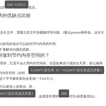
non-static
包含
成员。
e继承的优缺点比较
些。
解。
含头文件，需要注意文件加载顺序等问题。)要比private继承低。这对大
存要求比较高的场合可以起到节约内存的作用。
的是扩展解决问题的思路。
是如何做到节约内存空间的？
道理讲，它是不会占用内存空间的。但是如果设计成组合关系，那么编译
sizeof(派生类 x) >sizeof(派生类成员变量)
r的内存空间（此时，
个字节最终甚至会变成一个int大小。
话，可以避免上述情况。即：
sizeof(派生类成员变量)
EBO
，这便是所谓的
(空白基类最优化)。