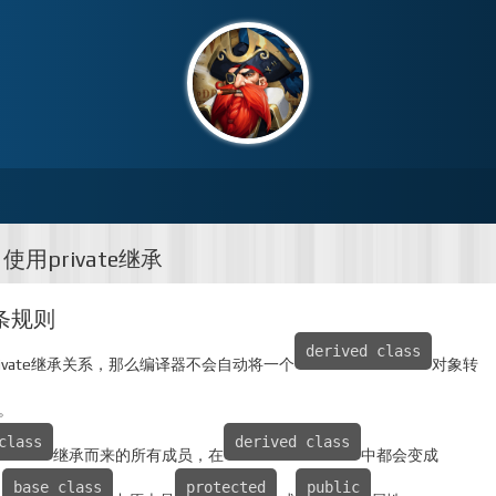
条：使用private继承
两条规则
derived class
private继承关系，那么编译器不会自动将一个
对象转
。
class
derived class
继承而来的所有成员，在
中都会变成
base class
protected
public