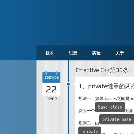
技术
思想
实验
关于
Effective C++第39
2021/02
1、private继承的
22
规则一：如果classes之间是
22:02
base class
换为一个
对象
private base 
规则二：由
private