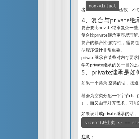
non-virtual
者
函数，不
4、复合与privat
复合要比private继承复杂一
复合比private继承更容易理
复合的耦合性(依存性，需要包
型程序设计非常重要。
private继承在某些对内
学习private继承的另一目
5、private继承
如果一个类为 空类的话，按
器会为空类分配一个字节cha
），而又由于对齐需求，可能这
如果设计成private继承的
sizeof(派生类 x) == 
注意：