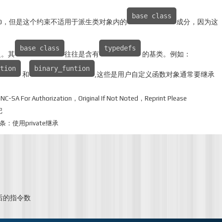
base class
0，但是这个约束不适用于派生类对象内的
成分，因为这
base class
typedefs
泛。其
往往是含有
的基类。例如：
tion
binary_funtion
和
,这些是用户自定义函数对象通常要继承
-NC-SA
For Authorization，Original If Not Noted，Reprint Please
记
第39条：使用private继承
编译后的指令数