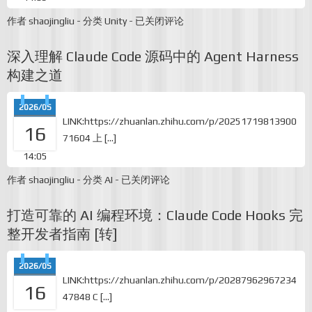
Unity-
作者
shaojingliu
-
分类
Unity
-
已关闭评论
Spine
资
深入理解 Claude Code 源码中的 Agent Harness
源
高
构建之道
低
配
(App/H5)
2026/05
的
LINK:https://zhuanlan.zhihu.com/p/20251719813900
16
一
71604 上 […]
种
尝
14:05
试
深
作者
shaojingliu
-
分类
AI
-
已关闭评论
入
理
打造可靠的 AI 编程环境：Claude Code Hooks 完
解
Claude
整开发者指南 [转]
Code
源
码
2026/05
中
LINK:https://zhuanlan.zhihu.com/p/20287962967234
16
的
47848 C […]
Agent