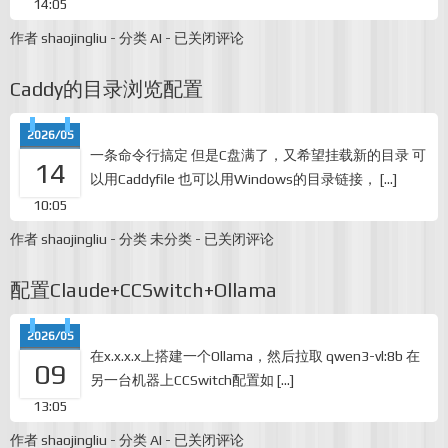
Harness
14:05
构
建
打
作者
shaojingliu
-
分类
AI
-
已关闭评论
之
造
道
可
Caddy的目录浏览配置
靠
的
AI
2026/05
编
一条命令行搞定 但是C盘满了，又希望挂载新的目录 可
程
14
以用Caddyfile 也可以用Windows的目录链接， […]
环
境：
10:05
Claude
Code
Caddy
作者
shaojingliu
-
分类
未分类
-
已关闭评论
Hooks
的
完
目
整
配置Claude+CCSwitch+Ollama
录
开
浏
发
览
者
2026/05
配
指
在x.x.x.x上搭建一个Ollama，然后拉取 qwen3-vl:8b 在
置
09
南
另一台机器上CCSwitch配置如 […]
[转]
13:05
配
作者
shaojingliu
-
分类
AI
-
已关闭评论